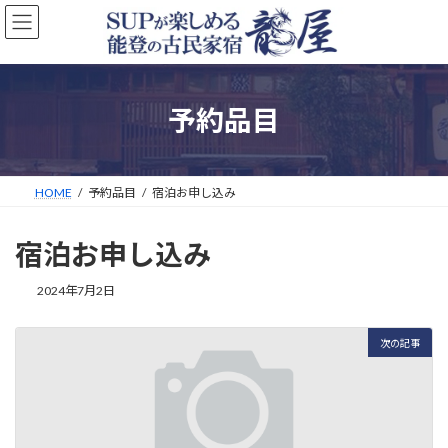
コ
ナ
ン
ビ
テ
ゲ
ン
ー
ツ
シ
へ
ョ
予約品目
ス
ン
キ
に
ッ
移
プ
動
HOME
予約品目
宿泊お申し込み
宿泊お申し込み
2024年7月2日
次の記事