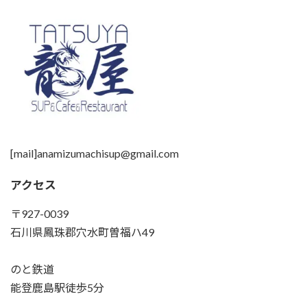
[mail]anamizumachisup@gmail.com
アクセス
〒927-0039
石川県鳳珠郡穴水町曽福ハ49
のと鉄道
能登鹿島駅徒歩5分