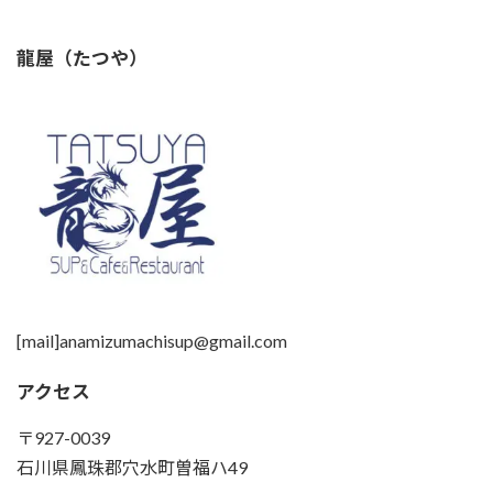
龍屋（たつや）
[mail]anamizumachisup@gmail.com
アクセス
〒927-0039
石川県鳳珠郡穴水町曽福ハ49